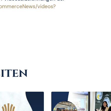
/CommerceNews/videos?
iten