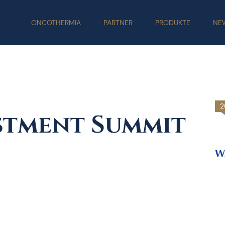
ONCOTHERMIA
PARTNER
PRODUKTE
NE
2
stment Summit