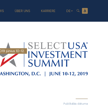
WS
ÜBER UNS
KARRIERE
DE
019 június 10-12.
Publikálás dátuma