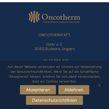
ONCOTHERM KFT.
Gyár u. 2.
2040 Budaörs, Ungarn
+36 23 555 510
info@oncotherm.org
Auf dieser Website verwenden wir Cookies zur Verbesserung
der Benutzerfreundlichkeit. Wenn Sie auf die Schaltfläche
"Akzeptieren" klicken, erklären Sie sich damit einverstanden,
Datenschutzbestimmungen
dass wir Cookies verwenden.
Impressum
Akzeptieren
Ablehnen
Datenschutzrichtlinien
Copyright © 2026 Oncotherm. All rights reserved.