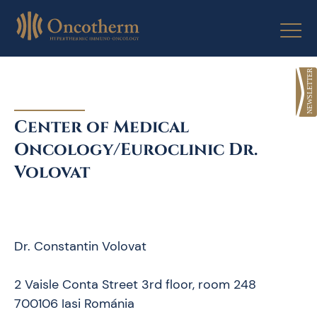
Skip
to
content
Center of Medical
Oncology/Euroclinic Dr.
Volovat
Dr. Constantin Volovat
2 Vaisle Conta Street 3rd floor, room 248
700106 Iasi Románia