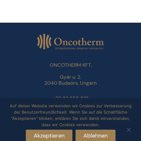
ONCOTHERM KFT.
Gyár u. 2.
2040 Budaörs, Ungarn
+36 23 555 510
info@oncotherm.org
Auf dieser Website verwenden wir Cookies zur Verbesserung
der Benutzerfreundlichkeit. Wenn Sie auf die Schaltfläche
"Akzeptieren" klicken, erklären Sie sich damit einverstanden,
Datenschutzbestimmungen
dass wir Cookies verwenden.
Impressum
Akzeptieren
Ablehnen