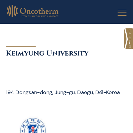
Skip
to
content
Keimyung University
194 Dongsan-dong, Jung-gu, Daegu, Dél-Korea