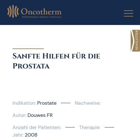
Skip
to
content
Sanfte Hilfen für die
Prostata
Indikation:
Prostate
Nachweise:
Autor:
Douwes FR
Anzahl der Patienten:
Therapie:
Jahr:
2008