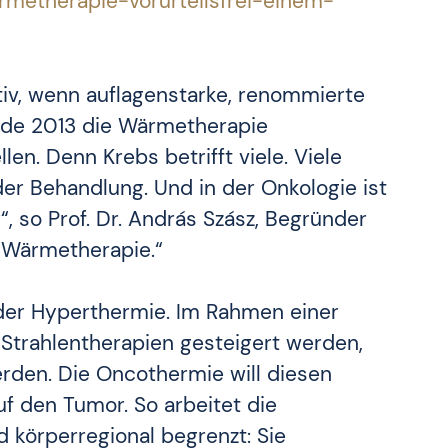
rmetherapie-vorurteilsfrei-einem-
sitiv, wenn auflagenstarke, renommierte
nde 2013 die Wärmetherapie
llen. Denn Krebs betrifft viele. Viele
r Behandlung. Und in der Onkologie ist
 so Prof. Dr. András Szász, Begründer
 Wärmetherapie.“
 der Hyperthermie. Im Rahmen einer
rahlentherapien gesteigert werden,
rden. Die Oncothermie will diesen
auf den Tumor. So arbeitet die
körperregional begrenzt: Sie