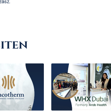
zász.
iten