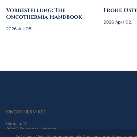
Vorbestellung: The
Frohe Oste
Oncothermia Handbook
2026 April 02.
2026 Juli 08.
ONCOTHERM KFT.
Gyár u. 2.
2040 Budaörs, Ungarn
Auf dieser Website verwenden wir Cookies zur Verbesserung der 