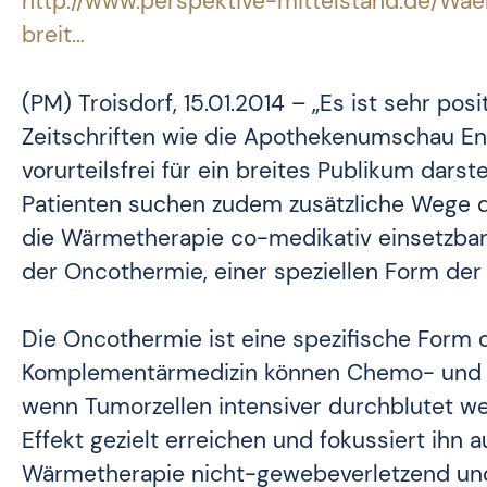
http://www.perspektive-mittelstand.de/Wae
breit…
(PM) Troisdorf, 15.01.2014 – „Es ist sehr po
Zeitschriften wie die Apothekenumschau E
vorurteilsfrei für ein breites Publikum darste
Patienten suchen zudem zusätzliche Wege de
die Wärmetherapie co-medikativ einsetzbar“,
der Oncothermie, einer speziellen Form der
Die Oncothermie ist eine spezifische Form
Komplementärmedizin können Chemo- und St
wenn Tumorzellen intensiver durchblutet we
Effekt gezielt erreichen und fokussiert ihn 
Wärmetherapie nicht-gewebeverletzend und 