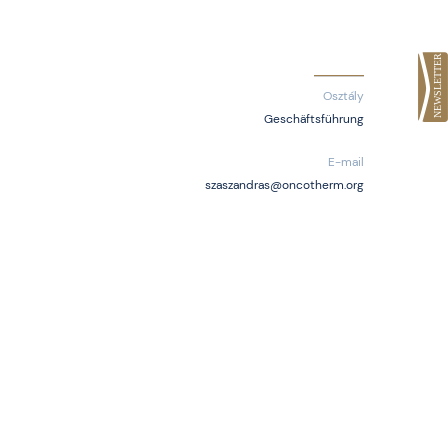
Osztály
Geschäftsführung
E-mail
szaszandras@oncotherm.org