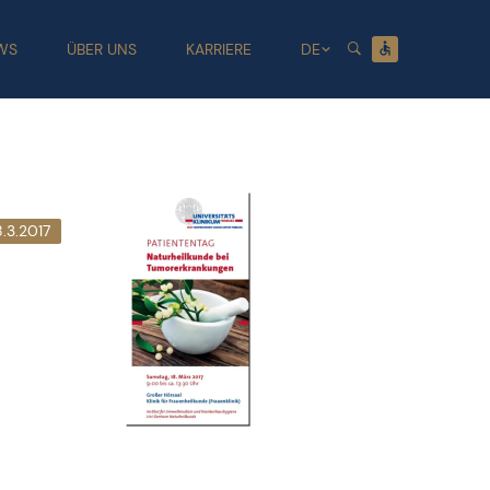
WS
ÜBER UNS
KARRIERE
DE
8.3.2017