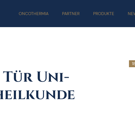
ONCOTHERMIA
PARTNER
PRODUKTE
NE
1
 Tür Uni-
heilkunde