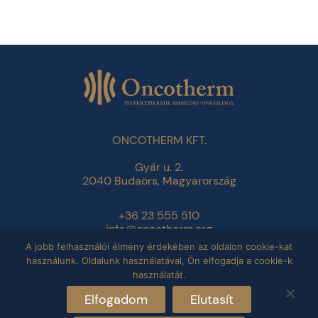
ONCOTHERM KFT.
Gyár u. 2.
2040 Budaörs, Magyarország
+36 23 555 510
info@oncotherm.org
A jobb felhasználói élmény érdekében az oldalon cookie-kat
használunk. Oldalunk használatával, Ön elfogadja a cookie-k
Adatvédelmi tájékoztató
használatát.
Impresszum
Elfogadom
Elutasít