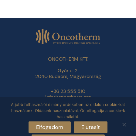
ONCOTHERM KFT.
Gyár u. 2.
2040 Budaörs, Magyarország
+36 23 555 510
info@oncotherm.org
A jobb felhasználói élmény érdekében az oldalon cookie-kat
használunk. Oldalunk használatával, Ön elfogadja a cookie-k
Adatvédelmi tájékoztató
használatát.
Impresszum
Elfogadom
Elutasít