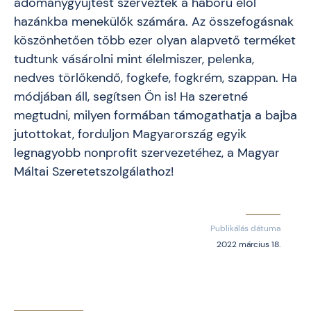
adománygyűjtést szerveztek a háború elől
hazánkba menekülők számára. Az összefogásnak
köszönhetően több ezer olyan alapvető terméket
tudtunk vásárolni mint élelmiszer, pelenka,
nedves törlőkendő, fogkefe, fogkrém, szappan. Ha
módjában áll, segítsen Ön is! Ha szeretné
megtudni, milyen formában támogathatja a bajba
jutottokat, forduljon Magyarország egyik
legnagyobb nonprofit szervezetéhez, a Magyar
Máltai Szeretetszolgálathoz!
Publikálás dátuma
2022 március 18.