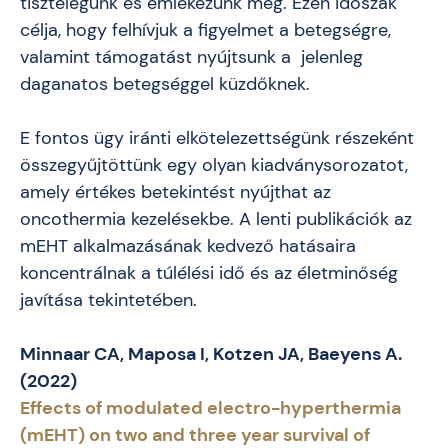
tisztelegünk és emlékezünk meg. Ezen időszak
célja, hogy felhívjuk a figyelmet a betegségre,
valamint támogatást nyújtsunk a jelenleg
daganatos betegséggel küzdőknek.
E fontos ügy iránti elkötelezettségünk részeként
összegyűjtöttünk egy olyan kiadványsorozatot,
amely értékes betekintést nyújthat az
oncothermia kezelésekbe. A lenti publikációk az
mEHT alkalmazásának kedvező hatásaira
koncentrálnak a túlélési idő és az életminőség
javítása tekintetében.
Minnaar CA, Maposa I, Kotzen JA, Baeyens A.
(2022)
Effects of modulated electro-hyperthermia
(mEHT) on two and three year survival of