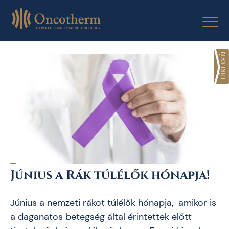
Skip
to
content
Június a Rák túlélők hónapja!
Június a nemzeti rákot túlélők hónapja, amikor is
a daganatos betegség által érintettek előtt