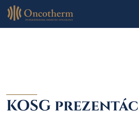
Skip
to
content
KOSG prezentác