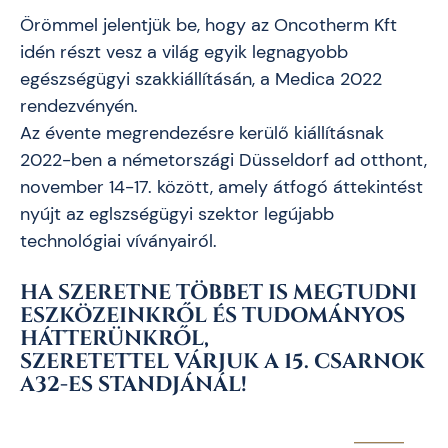
Örömmel jelentjük be, hogy az Oncotherm Kft
idén részt vesz a világ egyik legnagyobb
egészségügyi szakkiállításán, a Medica 2022
rendezvényén.
Az évente megrendezésre kerülő kiállításnak
2022-ben a németországi Düsseldorf ad otthont,
november 14-17. között, amely átfogó áttekintést
nyújt az eglszségügyi szektor legújabb
technológiai víványairól.
HA SZERETNE TÖBBET IS MEGTUDNI
ESZKÖZEINKRŐL ÉS TUDOMÁNYOS
HÁTTERÜNKRŐL,
SZERETETTEL VÁRJUK A 15. CSARNOK
A32-ES STANDJÁNÁL!