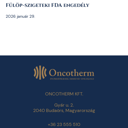
Fülöp-szigeteki FDA engedély
2026 január 29.
ONCOTHERM KFT.
Gyár u. 2.
2040 Budaörs, Magyarország
+36 23 555 510