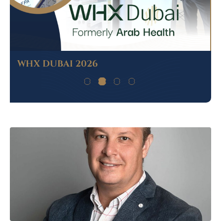
ELŐRENDELÉS: ONCOTHERMIA KÖNYV
WHX DUBAI 2026
FÜLÖP-SZIGETEKI FDA ENGEDÉLY
MDR MINŐSÍTÉST SZEREZTÜNK