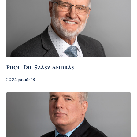
Prof. Dr. Szász András
2024 január 18.