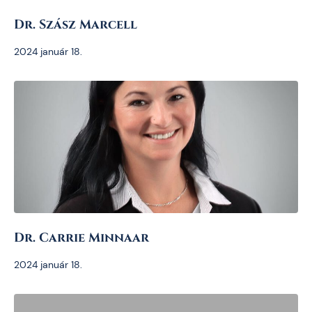
Dr. Szász Marcell
2024 január 18.
Dr. Carrie Minnaar
2024 január 18.