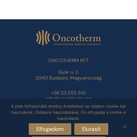
ONCOTHERM KFT.
Gyár u. 2.
2040 Budaörs, Magyarország
+36 23 555 510
info@oncotherm.org
A jobb felhasználói élmény érdekében az oldalon cookie-kat
használunk. Oldalunk használatával, Ön elfogadja a cookie-k
Adatvédelmi tájékoztató
használatát.
Impresszum
Elfogadom
Elutasít