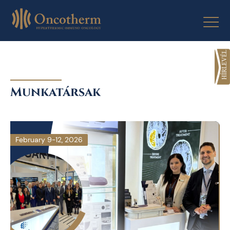
Skip
to
content
Munkatársak
February 9-12, 2026