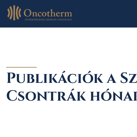
Skip
to
content
Publikációk a S
Csontrák hóna