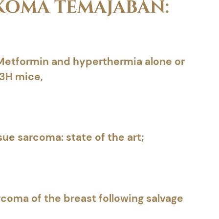
KÓMA TÉMÁJÁBAN:
 Metformin and hyperthermia alone or
C3H mice,
ue sarcoma: state of the art;
coma of the breast following salvage