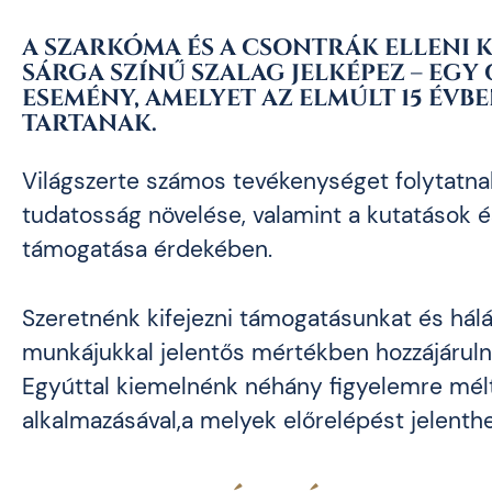
A SZARKÓMA ÉS A CSONTRÁK ELLENI 
SÁRGA SZÍNŰ SZALAG JELKÉPEZ – EGY
ESEMÉNY, AMELYET AZ ELMÚLT 15 ÉVB
TARTANAK.
Világszerte számos tevékenységet folytatnak
tudatosság növelése, valamint a kutatások é
támogatása érdekében.
Szeretnénk kifejezni támogatásunkat és hál
munkájukkal jelentős mértékben hozzájáruln
Egyúttal kiemelnénk néhány figyelemre mél
alkalmazásával,a melyek előrelépést jelenthe