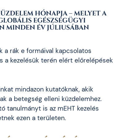
KÜZDELEM HÓNAPJA – MELYET A
 GLOBÁLIS EGÉSZSÉGÜGYI
EN MINDEN ÉV JÚLIUSÁBAN
 a rák e formáival kapcsolatos
s a kezelésük terén elért előrelépések
ánkat mindazon kutatóknak, akik
ak a betegség elleni küzdelemhez.
tó tanulmányt is az mEHT kezelés
tnek ezen a területen.