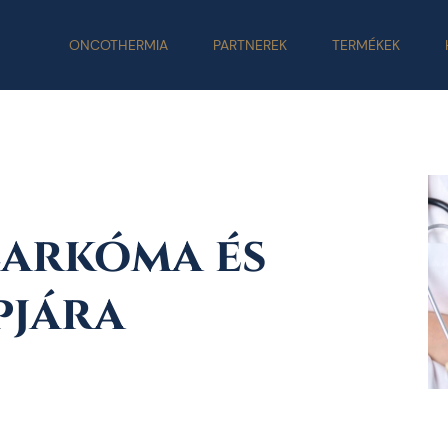
ONCOTHERMIA
PARTNEREK
TERMÉKEK
zarkóma és
pjára