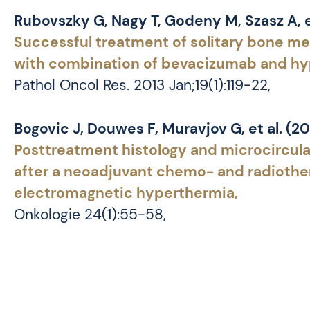
Rubovszky G, Nagy T, Godeny M, Szasz A, et
Successful treatment of solitary bone met
with combination of bevacizumab and hy
Pathol Oncol Res. 2013 Jan;19(1):119-22,
Bogovic J, Douwes F, Muravjov G, et al. (2
Posttreatment histology and microcircula
after a neoadjuvant chemo- and radiother
electromagnetic hyperthermia,
Onkologie 24(1):55-58,