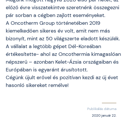
előző évre visszatekintve szeretnénk összegezni
pár sorban a cégben zajlott eseményeket.
A Oncotherm Group történetében 2019
kiemelkedően sikeres év volt, amit nem más
bizonyít, mint az 50 világszerte eladott készülék.
A vállalat a legtöbb gépet Dél-Koreában
értékesítette- ahol az Oncothermia kimagaslóan
népszerű – azonban Kelet-Ázsia országaiban és
Európában is egyaránt árusítotott.
Cégünk újult erővel és pozitívan kezdi az új évet
hasonló sikereket remélve!
Publikálás dátuma
2020 január 22.