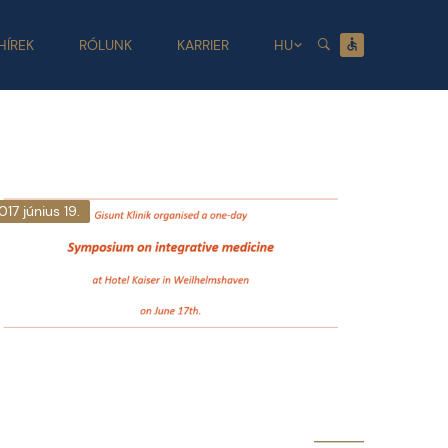
HÍREK
RÓLUNK
KARRIER
HU
017 június 19.