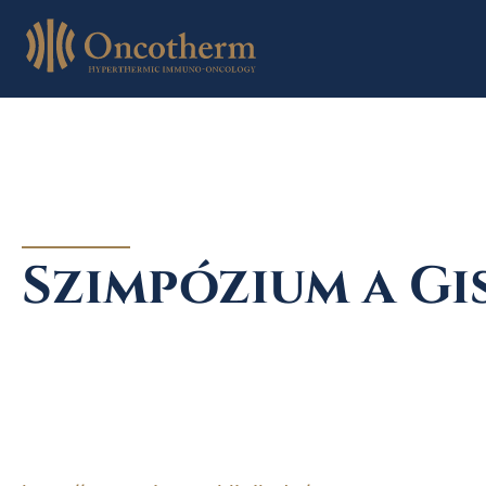
Skip
to
content
Szimpózium a Gi