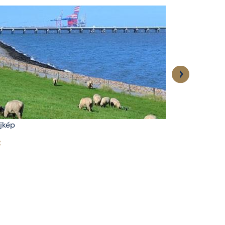
ájkép