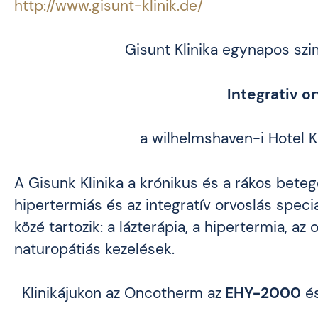
http://www.gisunt-klinik.de/
Gisunt Klinika egynapos szi
Integrativ or
a wilhelmshaven-i Hotel Ka
A Gisunk Klinika a krónikus és a rákos bete
hipertermiás és az integratív orvoslás speci
közé tartozik: a lázterápia, a hipertermia, az
naturopátiás kezelések.
Klinikájukon az Oncotherm az
EHY-2000
é