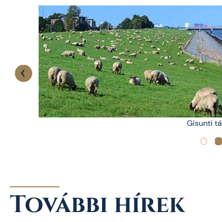
Gisunti t
További hírek