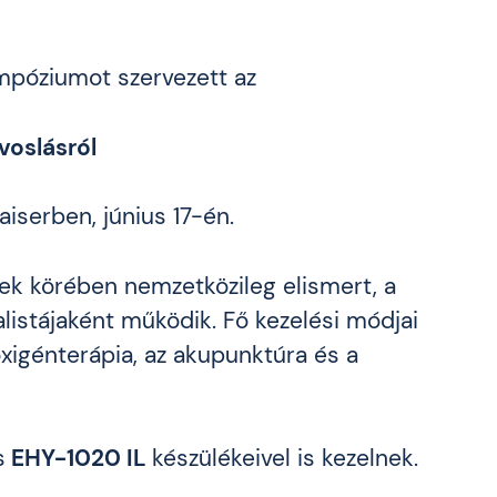
mpóziumot szervezett az
voslásról
iserben, június 17-én.
gek körében nemzetközileg elismert, a
alistájaként működik. Fő kezelési módjai
 oxigénterápia, az akupunktúra és a
s
EHY-1020 IL
készülékeivel is kezelnek.