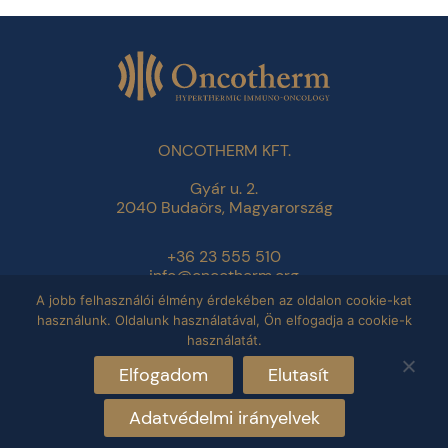
ONCOTHERM KFT.
Gyár u. 2.
2040 Budaörs, Magyarország
+36 23 555 510
info@oncotherm.org
A jobb felhasználói élmény érdekében az oldalon cookie-kat
használunk. Oldalunk használatával, Ön elfogadja a cookie-k
Adatvédelmi tájékoztató
használatát.
Impresszum
Elfogadom
Elutasít
Adatvédelmi irányelvek
Copyright © 2026 Oncotherm. All rights reserved.