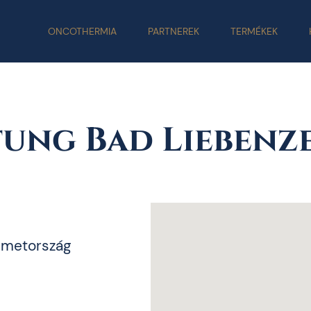
ONCOTHERMIA
PARTNEREK
TERMÉKEK
tung Bad Liebenz
émetország