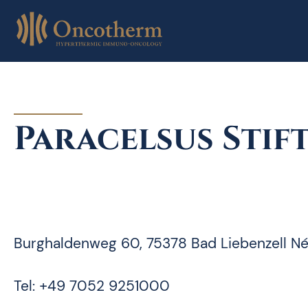
Skip
to
content
Paracelsus Stif
Burghaldenweg 60, 75378 Bad Liebenzell N
Tel: +49 7052 9251000