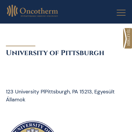
Skip
to
content
University of Pittsburgh
123 University PlPittsburgh, PA 15213, Egyesült
Államok