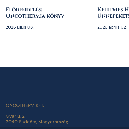
Előrendelés:
Kellemes H
Oncothermia könyv
Ünnepeket
2026 július 08.
2026 április 02.
ONCOTHERM KFT.
Gyár u. 2.
2040 Budaörs, Magyarország