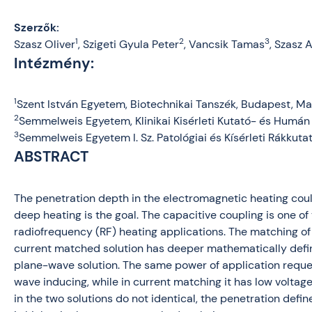
Szerzők:
1
2
3
Szasz Oliver
, Szigeti Gyula Peter
, Vancsik Tamas
, Szasz 
Intézmény:
1
Szent István Egyetem, Biotechnikai Tanszék, Budapest, M
2
Semmelweis Egyetem,
Klinikai Kisérleti Kutató- és Humán
3
Semmelweis Egyetem I. Sz. Patológiai és Kísérleti Rákkuta
ABSTRACT
The penetration depth in the electromagnetic heating could
deep heating is the goal. The capacitive coupling is one o
radiofrequency (RF) heating applications. The matching of t
current matched solution has deeper mathematically defin
plane-wave solution. The same power of application request
wave inducing, while in current matching it has low voltage
in the two solutions do not identical, the penetration defin