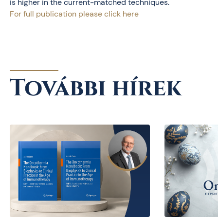
is higher in the current-matched techniques.
For full publication please click here
További hírek