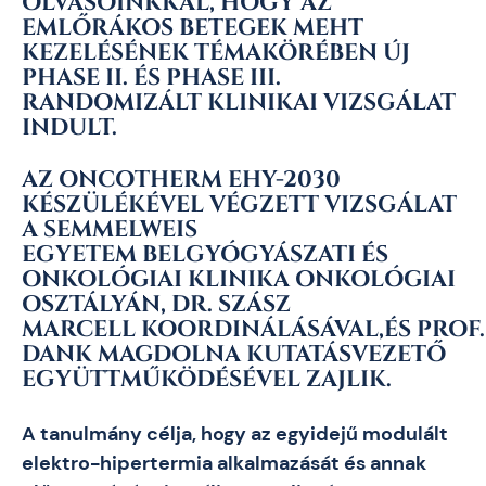
OLVASÓINKKAL, HOGY AZ
EMLŐRÁKOS BETEGEK MEHT
KEZELÉSÉNEK TÉMAKÖRÉBEN ÚJ
PHASE II. ÉS PHASE III.
RANDOMIZÁLT KLINIKAI VIZSGÁLAT
INDULT.
AZ ONCOTHERM EHY-2030
KÉSZÜLÉKÉVEL VÉGZETT VIZSGÁLAT
A
SEMMELWEIS
EGYETEM
BELGYÓGYÁSZATI ​​ÉS
ONKOLÓGIAI KLINIKA ONKOLÓGIAI
OSZTÁLYÁN,
DR. SZÁSZ
MARCELL
KOORDINÁLÁSÁVAL,ÉS
PROF.
DANK MAGDOLNA
KUTATÁSVEZETŐ
EGYÜTTMŰKÖDÉSÉVEL ZAJLIK.
A tanulmány célja, hogy az egyidejű modulált
elektro-hipertermia alkalmazását és annak