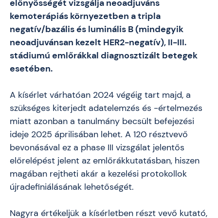
előnyösségét vizsgálja neoadjuváns
kemoterápiás környezetben a tripla
negatív/bazális és luminális B (mindegyik
neoadjuvánsan kezelt HER2-negatív), II-III.
stádiumú emlőrákkal diagnosztizált betegek
esetében.
A kísérlet várhatóan 2024 végéig tart majd, a
szükséges kiterjedt adatelemzés és -értelmezés
miatt azonban a tanulmány becsült befejezési
ideje 2025 áprilisában lehet. A 120 résztvevő
bevonásával ez a phase III vizsgálat jelentős
előrelépést jelent az emlőrákkutatásban, hiszen
magában rejtheti akár a kezelési protokollok
újradefiniálásának lehetőségét.
Nagyra értékeljük a kísérletben részt vevő kutató,