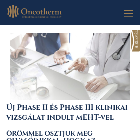
Skip
to
content
Új Phase II és Phase III klinikai
vizsgálat indult mEHT-vel
ÖRÖMMEL OSZTJUK MEG