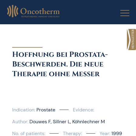
Skip
to
content
Hoffnung bei Prostata-
Beschwerden. Die neue
Therapie ohne Messer
Indication:
Prostate
Evidence:
Author:
Douwes F
Sillner L
Köhnlechner M
No. of patients:
Therapy:
Year:
1999