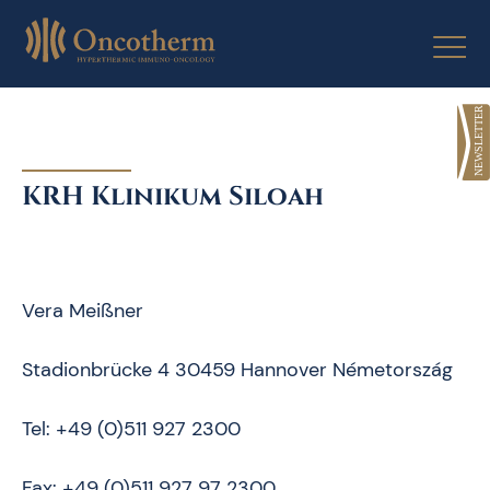
Skip
to
content
KRH Klinikum Siloah
Vera Meißner
Stadionbrücke 4 30459 Hannover Németország
Tel: +49 (0)511 927 2300
Fax: +49 (0)511 927 97 2300