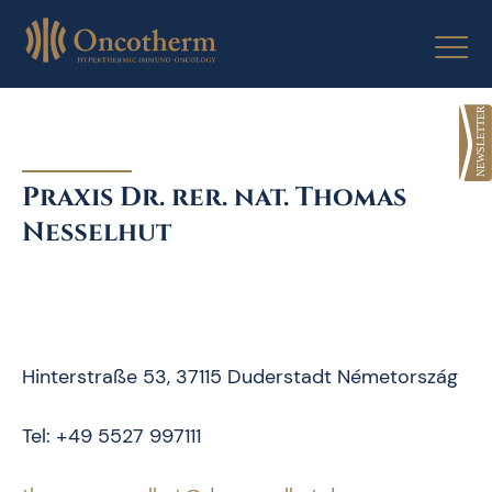
Skip
to
content
Praxis Dr. rer. nat. Thomas
Neßelhut
Hinterstraße 53, 37115 Duderstadt Németország
Tel: +49 5527 997111