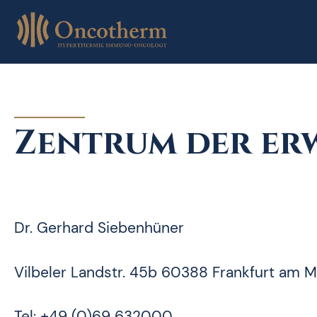
Skip
to
content
Zentrum der er
Dr. Gerhard Siebenhüner
Vilbeler Landstr. 45b 60388 Frankfurt am 
Tel: +49 (0)69 632000