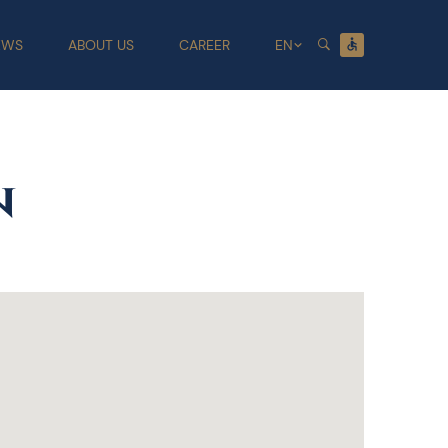
EWS
ABOUT US
CAREER
EN
n